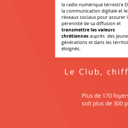
la radio numérique terrestre 
la communication digitale et le
réseaux sociaux pour assurer 
pérennité de sa diffusion et
transmettre les valeurs
chrétiennes
auprès des jeune
générations et dans les territo
éloignés.
Le Club, chif
Plus de 170 foye
soit plus de 300 