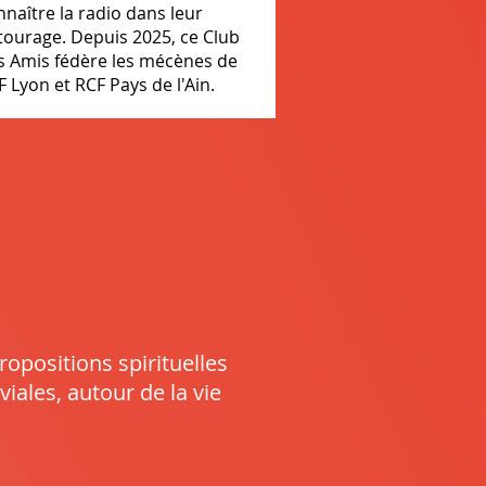
nnaître la radio dans leur
tourage. Depuis 2025, ce Club
s Amis fédère les mécènes de
F Lyon et RCF Pays de l'Ain.
ropositions spirituelles
viales, autour de la vie