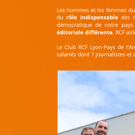
Les hommes et les femmes du C
du
rôle indispensable
des 
démocratique de notre pays
éditoriale différente
, RCF ai
Le Club RCF Lyon-Pays de l'A
salariés dont 7 journalistes et