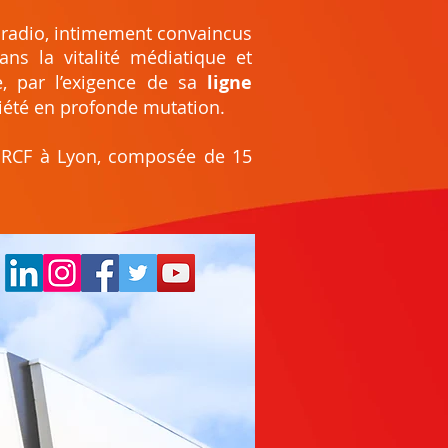
 radio, intimement convaincus
ns la vitalité médiatique et
, par l’exigence de sa
ligne
été en profonde mutation.
e RCF à Lyon, composée de 15