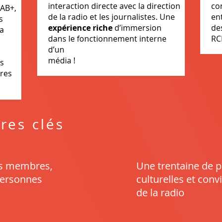
interaction directe avec la direction
co
DAB+,
de la radio et les journalistes. Une
en
s
expérience riche
d’immersion
de
la
dans le fonctionnement interne
RC
d’un
média !
s
ires
fres clés
rs membres,
Une trentaine de p
personnes
culturelles et convi
de la radio