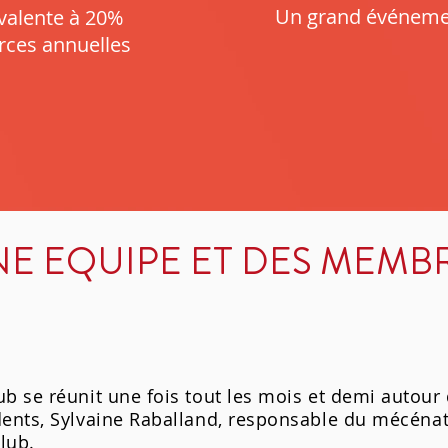
Un grand événeme
valente à 20%
rces annuelles
E EQUIPE ET DES MEMB
b se réunit une fois tout les mois et demi autour 
ents, Sylvaine Raballand, responsable du mécéna
Club.