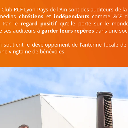
lub RCF Lyon-Pays de l'Ain sont des auditeurs de la
médias
chrétiens
et
indépendants
comme
RCF
da
. Par le
regard positif
qu’elle porte sur le monde
de ses auditeurs à
garder leurs repères
dans une soci
in soutient le développement de l'antenne locale d
 une vingtaine de bénévoles.