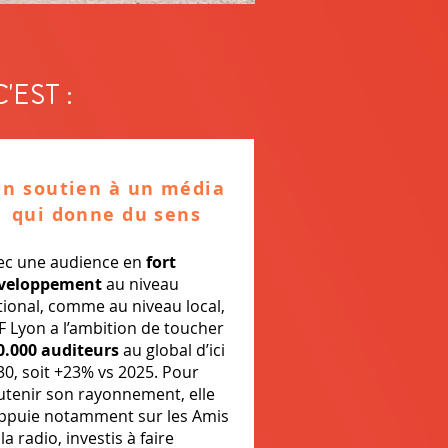
'EST :
n soutien à un média
qui donne du sens
ec une audience en
fort
veloppement
au niveau
tional, comme au niveau local,
F Lyon a l’ambition de toucher
0.000 auditeurs
au global d’ici
30, soit +23% vs 2025. Pour
utenir son rayonnement, elle
appuie notamment sur les Amis
la radio, investis à faire