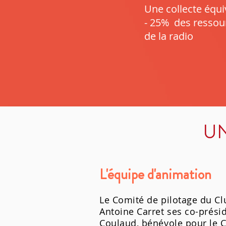
Une collecte équi
- 25% des ressou
de la radio
UN
L'équipe d'animation
Le Comité de pilotage du Clu
Antoine Carret
ses co-présid
Coulaud, bénévole pour le 