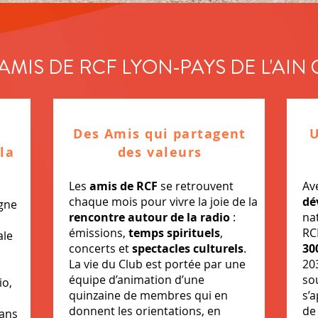
AMIS DE RCF LYON-PAYS DE L'AIN C
Des Amis qui partagent
U
la
des valeurs
Les
amis de RCF
se retrouvent
Av
chaque mois pour vivre la joie de la
dé
gne
rencontre autour de la radio
:
na
émissions,
temps spirituels
,
RC
ale
concerts et
spectacles culturels
.
30
La vie du Club est portée par une
20
équipe d’animation d’une
so
io,
quinzaine de membres qui en
s’
donnent les orientations, en
de 
dans