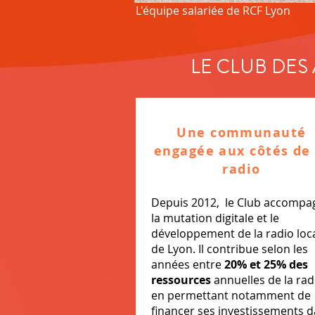
L'équipe salariée de RCF Lyon
LE CLUB DES 
Une communauté
engagée aux côtés de 
radio
Depuis 2012, le Club accompa
la mutation digitale et le
développement de la radio loc
de Lyon. Il contribue selon les
années entre
20% et 25% des
ressources
annuelles de la rad
en permettant notamment de
financer ses investissements 